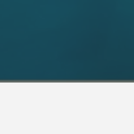
© 2022, Georgia Suassuna – Arquiteta e Designer
Ano do projeto:
Ro
2017
Fotos: