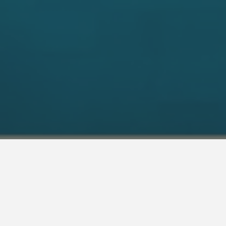
 de Interiores
oftop P&N