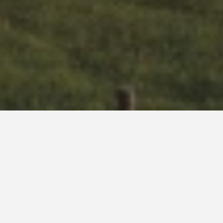
Ano do projeto:
2011
Área construída:
544,96m²
Local:
Bougainville Residence – João Pessoa/PB