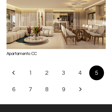
Apartamento CC
1
2
3
4
5
6
7
8
9